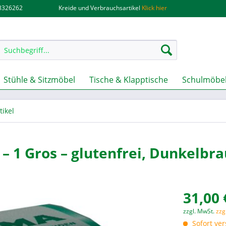
.8326262
Kreide und Verbrauchsartikel
Klick hier
Stühle & Sitzmöbel
Tische & Klapptische
Schulmöbel
ikel
– 1 Gros – glutenfrei, Dunkelbr
31,00 
zzgl. MwSt.
zzg
Sofort ver