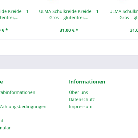
de Kreide – 1
ULMA Schulkreide Kreide – 1
ULMA Schulkr
enfrei,...
Gros – glutenfrei,...
Gros – gl
 € *
31,00 € *
31,
ce
Informationen
orabinformationen
Über uns
Datenschutz
 Zahlungsbedingungen
Impressum
ht
mular