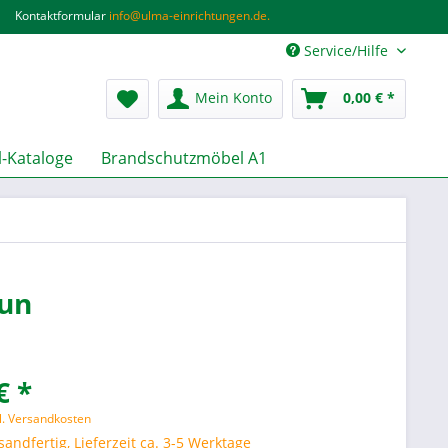
Kontaktformular
info@ulma-einrichtungen.de.
Service/Hilfe
Mein Konto
0,00 € *
-Kataloge
Brandschutzmöbel A1
aun
€ *
l. Versandkosten
sandfertig, Lieferzeit ca. 3-5 Werktage