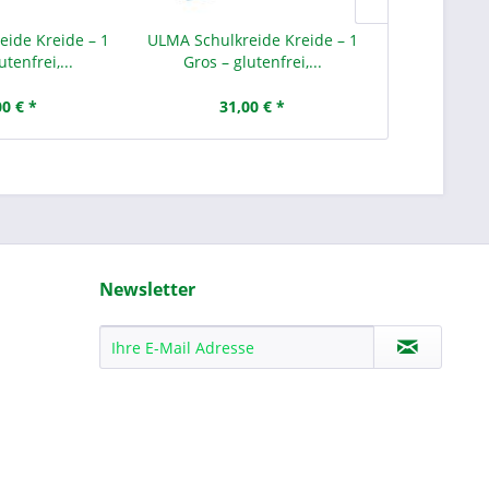
eide Kreide – 1
ULMA Schulkreide Kreide – 1
ULMA Schulk
utenfrei,...
Gros – glutenfrei,...
Gros – g
00 € *
31,00 € *
31
Newsletter