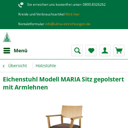
Sie erreichen uns kostenfrei unter: 0800.8326262
Kreide und Verbrauchsartikel
Klick hier
Kontaktformular
info@ulma-einrichtungen.de.
Menü
Übersicht
Holzstühle
Eichenstuhl Modell MARIA Sitz gepolstert
mit Armlehnen