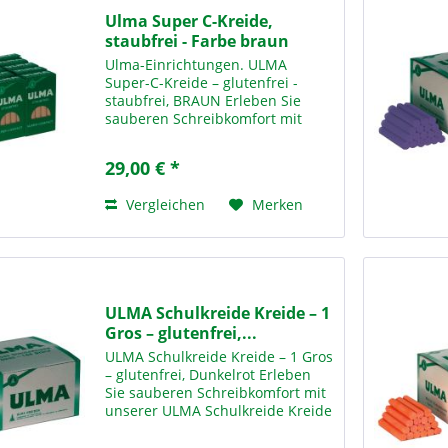
Ulma Super C-Kreide,
staubfrei - Farbe braun
Ulma-Einrichtungen. ULMA
Super-C-Kreide – glutenfrei -
staubfrei, BRAUN Erleben Sie
sauberen Schreibkomfort mit
unserer ULMA Super-C-Kreide in
Braun – der idealen Lösung für
29,00 € *
den täglichen Einsatz in Schulen,
Bildungseinrichtungen und...
Vergleichen
Merken
ULMA Schulkreide Kreide – 1
Gros – glutenfrei,...
ULMA Schulkreide Kreide – 1 Gros
– glutenfrei, Dunkelrot Erleben
Sie sauberen Schreibkomfort mit
unserer ULMA Schulkreide Kreide
– 1 Gros Dunkelrot – der idealen
Lösung für den täglichen Einsatz