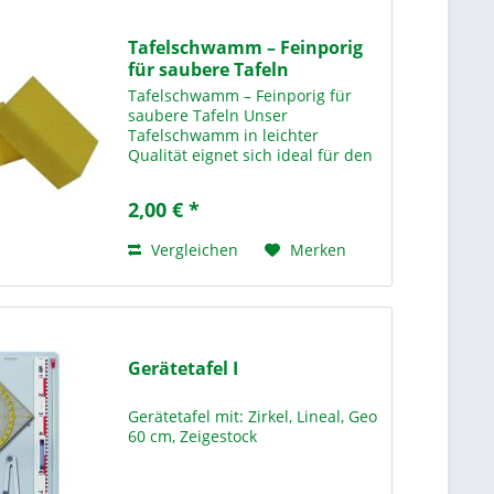
Tafelschwamm – Feinporig
für saubere Tafeln
Tafelschwamm – Feinporig für
saubere Tafeln Unser
Tafelschwamm in leichter
Qualität eignet sich ideal für den
Einsatz in Schulen und
Bildungseinrichtungen. Mit den
2,00 € *
Maßen 16 x 10 x 6 cm liegt er gut
in der Hand und sorgt für eine...
Vergleichen
Merken
Gerätetafel I
Gerätetafel mit: Zirkel, Lineal, Geo
60 cm, Zeigestock