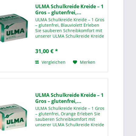
ULMA Schulkreide Kreide – 1
Gros – glutenfrei,...
ULMA Schulkreide Kreide – 1 Gros
– glutenfrei, Blauviolett Erleben
Sie sauberen Schreibkomfort mit
unserer ULMA Schulkreide Kreide
– 1 Gros Blauviolett – der idealen
Lösung für den täglichen Einsatz
31,00 € *
in Schulen,
Bildungseinrichtungen und...
Vergleichen
Merken
ULMA Schulkreide Kreide – 1
Gros – glutenfrei,...
ULMA Schulkreide Kreide – 1 Gros
– glutenfrei, Orange Erleben Sie
sauberen Schreibkomfort mit
unserer ULMA Schulkreide Kreide
– 1 Gros O range – der idealen
Lösung für den täglichen Einsatz