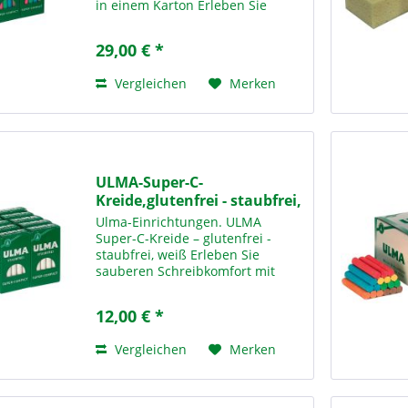
in einem Karton Erleben Sie
sauberen Schreibkomfort mit
unserer ULMA Super-C-Kreide in
29,00 € *
6-farbig sortiert – der idealen
Lösung für den täglichen...
Vergleichen
Merken
ULMA-Super-C-
Kreide,glutenfrei - staubfrei,
weiß
Ulma-Einrichtungen. ULMA
Super-C-Kreide – glutenfrei -
staubfrei, weiß Erleben Sie
sauberen Schreibkomfort mit
unserer ULMA Super-C-Kreide in
weiß– der idealen Lösung für den
12,00 € *
täglichen Einsatz in Schulen,
Bildungseinrichtungen und...
Vergleichen
Merken