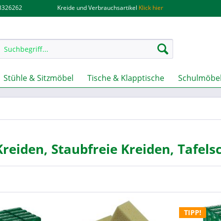
.8326262
Kreide und Verbrauchsartikel
Klick hier
Stühle & Sitzmöbel
Tische & Klapptische
Schulmöbel
reiden, Staubfreie Kreiden, Tafe
TIPP!