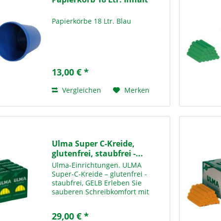
Papierkörbe 18 Ltr. Blau
13,00 € *
Vergleichen
Merken
Ulma Super C-Kreide,
glutenfrei, staubfrei -...
Ulma-Einrichtungen. ULMA
Super-C-Kreide – glutenfrei -
staubfrei, GELB Erleben Sie
sauberen Schreibkomfort mit
unserer ULMA Super-C-Kreide in
Gelb – der idealen Lösung für
29,00 € *
den täglichen Einsatz in Schulen,