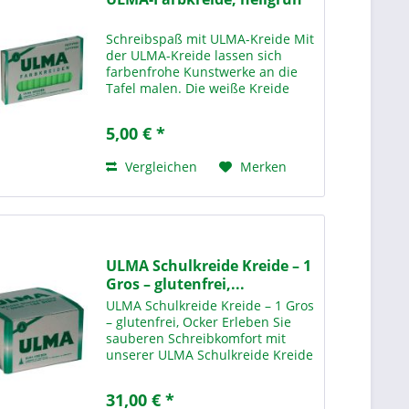
Schreibspaß mit ULMA-Kreide Mit
der ULMA-Kreide lassen sich
farbenfrohe Kunstwerke an die
Tafel malen. Die weiße Kreide
wird Sie mit ihrer überragenten
und Giftfreien Qualität
5,00 € *
überzeugen und empfiehlt sich
dadurch auch hervorragend für...
Vergleichen
Merken
ULMA Schulkreide Kreide – 1
Gros – glutenfrei,...
ULMA Schulkreide Kreide – 1 Gros
– glutenfrei, Ocker Erleben Sie
sauberen Schreibkomfort mit
unserer ULMA Schulkreide Kreide
– 1 Gros Ocker – der idealen
Lösung für den täglichen Einsatz
31,00 € *
in Schulen,