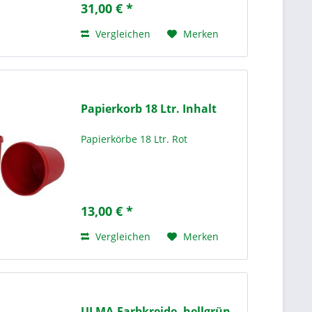
31,00 € *
in Schulen,
Bildungseinrichtungen und
Vergleichen
Merken
kreativen...
Papierkorb 18 Ltr. Inhalt
Papierkörbe 18 Ltr. Rot
13,00 € *
Vergleichen
Merken
ULMA-Farbkreide, hellgrün