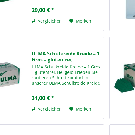
unserer ULMA Super-C-Kreide in
Rot – der idealen Lösung für den
29,00 € *
täglichen Einsatz in Schulen,
Bildungseinrichtungen und...
Vergleichen
Merken
ULMA Schulkreide Kreide – 1
Gros – glutenfrei,...
ULMA Schulkreide Kreide – 1 Gros
– glutenfrei, Hellgelb Erleben Sie
sauberen Schreibkomfort mit
unserer ULMA Schulkreide Kreide
– 1 Gros Hellgelb – der idealen
Lösung für den täglichen Einsatz
31,00 € *
in Schulen,
Bildungseinrichtungen und...
Vergleichen
Merken