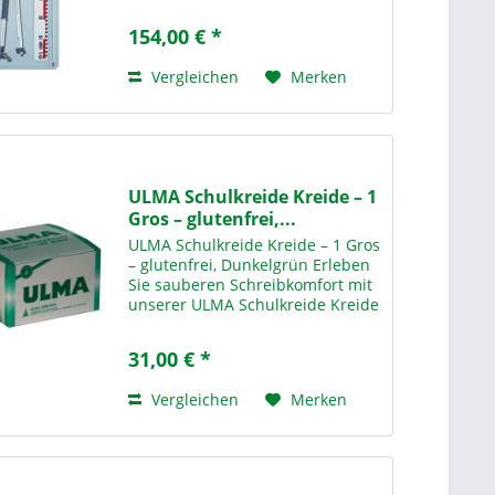
154,00 € *
Vergleichen
Merken
ULMA Schulkreide Kreide – 1
Gros – glutenfrei,...
ULMA Schulkreide Kreide – 1 Gros
– glutenfrei, Dunkelgrün Erleben
Sie sauberen Schreibkomfort mit
unserer ULMA Schulkreide Kreide
– 1 Gros Dunkelgrün – der
idealen Lösung für den täglichen
31,00 € *
Einsatz in Schulen,
Bildungseinrichtungen und...
Vergleichen
Merken