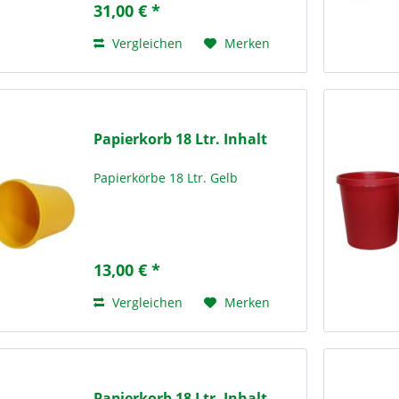
31,00 € *
in Schulen,
Bildungseinrichtungen und...
Vergleichen
Merken
Papierkorb 18 Ltr. Inhalt
Papierkörbe 18 Ltr. Gelb
13,00 € *
Vergleichen
Merken
Papierkorb 18 Ltr. Inhalt