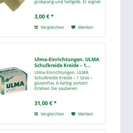
grobporig und hellgelb. Er eignet
sich ideal für den Einsatz in
Schulen und
3,00 € *
Bildungseinrichtungen. Mit den
Maßen 16 x 10 x 6 cm liegt er gut
Vergleichen
Merken
in der...
Ulma-Einrichtungen. ULMA
Schulkreide Kreide – 1...
Ulma-Einrichtungen. ULMA
Schulkreide Kreide – 1 Gros –
glutenfrei, 6-farbig sortiert
Erleben Sie sauberen
Schreibkomfort mit unserer
ULMA Schulkreide Kreide – 1 Gros
31,00 € *
6-farbig sortiert – der idealen
Lösung für den täglichen Einsatz
Vergleichen
Merken
in...