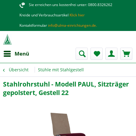
Sie erreichen uns kostenfrei unter: 0800.8326262
Kreide und Verbrauchsartikel
Klick hier
Kontaktformular
info@ulma-einrichtungen.de.
Menü
Übersicht
Stühle mit Stahlgestell
Stahlrohrstuhl - Modell PAUL, Sitzträger
gepolstert, Gestell 22