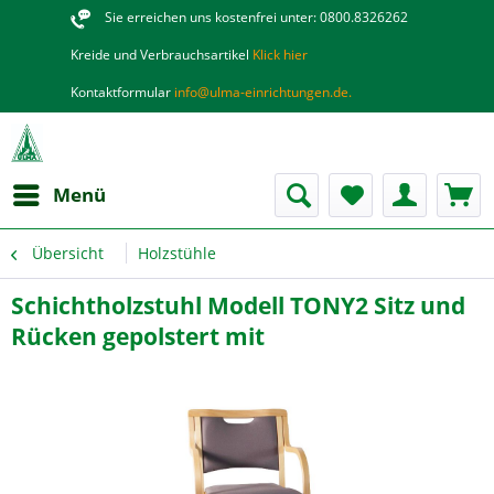
Sie erreichen uns kostenfrei unter: 0800.8326262
Kreide und Verbrauchsartikel
Klick hier
Kontaktformular
info@ulma-einrichtungen.de.
Menü
Übersicht
Holzstühle
Schichtholzstuhl Modell TONY2 Sitz und
Rücken gepolstert mit