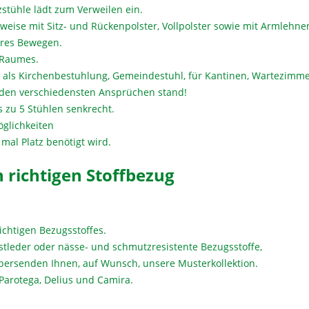
stühle lädt zum Verweilen ein.
lweise mit Sitz- und Rückenpolster, Vollpolster sowie mit Armlehnen
teres Bewegen.
 Raumes.
n, als Kirchenbestuhlung, Gemeindestuhl, für Kantinen, Wartezim
 den verschiedensten Ansprüchen stand!
is zu 5 Stühlen senkrecht.
öglichkeiten
mal Platz benötigt wird.
n richtigen Stoffbezug
ichtigen Bezugsstoffes.
tleder oder nässe- und schmutzresistente Bezugsstoffe,
bersenden Ihnen, auf Wunsch, unsere Musterkollektion.
 Parotega, Delius und Camira.