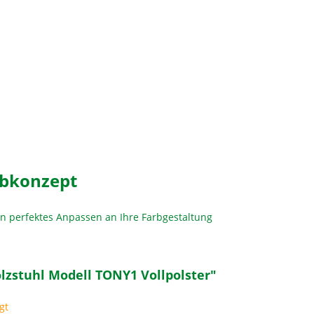
rbkonzept
in perfektes Anpassen an Ihre Farbgestaltung
lzstuhl Modell TONY1 Vollpolster"
gt