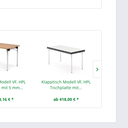
Modell VF, HPL
Klapptisch Modell VF, HPL
Schichtholzs
e mit 5 mm...
Tischplatte mit...
Sitz un
3,16 € *
ab 418,00 € *
ab 1