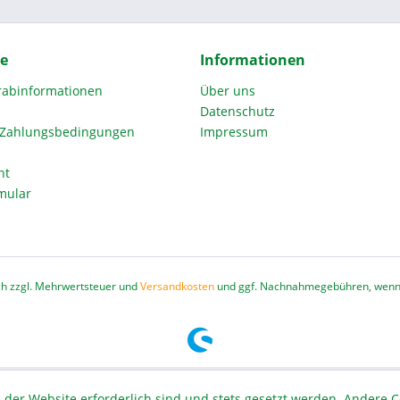
ce
Informationen
orabinformationen
Über uns
Datenschutz
 Zahlungsbedingungen
Impressum
ht
mular
ich zzgl. Mehrwertsteuer und
Versandkosten
und ggf. Nachnahmegebühren, wenn 
 der Website erforderlich sind und stets gesetzt werden. Andere C