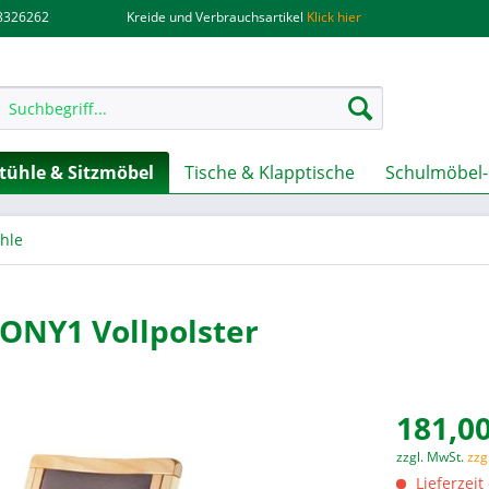
.8326262
Kreide und Verbrauchsartikel
Klick hier
tühle & Sitzmöbel
Tische & Klapptische
Schulmöbel-
hle
TONY1 Vollpolster
181,00
zzgl. MwSt.
zzg
Lieferzeit