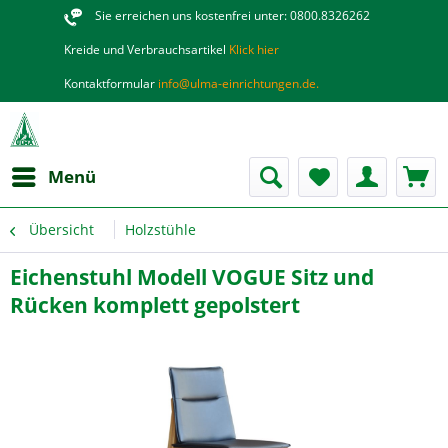
Sie erreichen uns kostenfrei unter: 0800.8326262
Kreide und Verbrauchsartikel
Klick hier
Kontaktformular
info@ulma-einrichtungen.de.
Menü
Übersicht
Holzstühle
Eichenstuhl Modell VOGUE Sitz und
Rücken komplett gepolstert