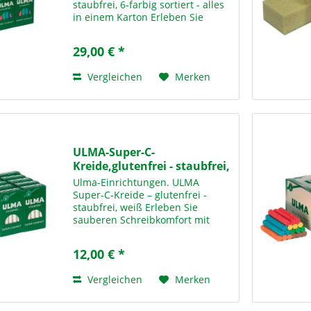
staubfrei, 6-farbig sortiert - alles
in einem Karton Erleben Sie
sauberen Schreibkomfort mit
unserer ULMA Super-C-Kreide in
29,00 € *
6-farbig sortiert – der idealen
Lösung für den täglichen...
Vergleichen
Merken
ULMA-Super-C-
Kreide,glutenfrei - staubfrei,
weiß
Ulma-Einrichtungen. ULMA
Super-C-Kreide – glutenfrei -
staubfrei, weiß Erleben Sie
sauberen Schreibkomfort mit
unserer ULMA Super-C-Kreide in
weiß– der idealen Lösung für den
12,00 € *
täglichen Einsatz in Schulen,
Bildungseinrichtungen und...
Vergleichen
Merken