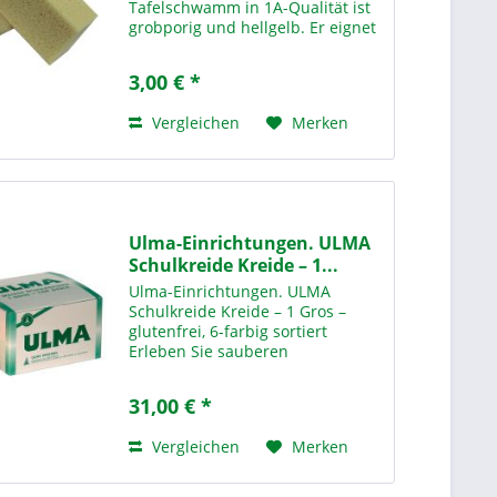
Tafelschwamm in 1A-Qualität ist
grobporig und hellgelb. Er eignet
sich ideal für den Einsatz in
Schulen und
3,00 € *
Bildungseinrichtungen. Mit den
Maßen 16 x 10 x 6 cm liegt er gut
Vergleichen
Merken
in der...
Ulma-Einrichtungen. ULMA
Schulkreide Kreide – 1...
Ulma-Einrichtungen. ULMA
Schulkreide Kreide – 1 Gros –
glutenfrei, 6-farbig sortiert
Erleben Sie sauberen
Schreibkomfort mit unserer
ULMA Schulkreide Kreide – 1 Gros
31,00 € *
6-farbig sortiert – der idealen
Lösung für den täglichen Einsatz
Vergleichen
Merken
in...