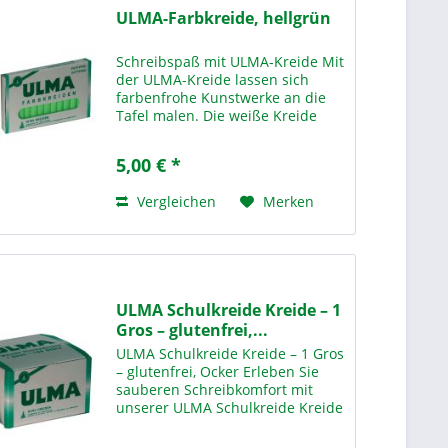
ULMA-Farbkreide, hellgrün
Schreibspaß mit ULMA-Kreide Mit
der ULMA-Kreide lassen sich
farbenfrohe Kunstwerke an die
Tafel malen. Die weiße Kreide
wird Sie mit ihrer überragenten
und Giftfreien Qualität
5,00 € *
überzeugen und empfiehlt sich
dadurch auch hervorragend für...
Vergleichen
Merken
ULMA Schulkreide Kreide – 1
Gros – glutenfrei,...
ULMA Schulkreide Kreide – 1 Gros
– glutenfrei, Ocker Erleben Sie
sauberen Schreibkomfort mit
unserer ULMA Schulkreide Kreide
– 1 Gros Ocker – der idealen
Lösung für den täglichen Einsatz