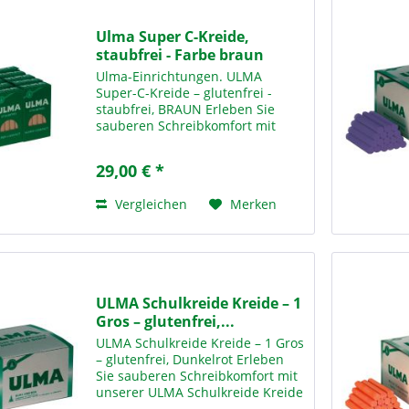
Ulma Super C-Kreide,
staubfrei - Farbe braun
Ulma-Einrichtungen. ULMA
Super-C-Kreide – glutenfrei -
staubfrei, BRAUN Erleben Sie
sauberen Schreibkomfort mit
unserer ULMA Super-C-Kreide in
Braun – der idealen Lösung für
29,00 € *
den täglichen Einsatz in Schulen,
Bildungseinrichtungen und...
Vergleichen
Merken
ULMA Schulkreide Kreide – 1
Gros – glutenfrei,...
ULMA Schulkreide Kreide – 1 Gros
– glutenfrei, Dunkelrot Erleben
Sie sauberen Schreibkomfort mit
unserer ULMA Schulkreide Kreide
– 1 Gros Dunkelrot – der idealen