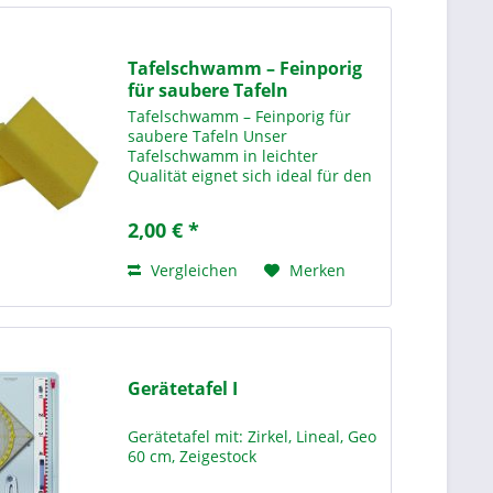
Tafelschwamm – Feinporig
für saubere Tafeln
Tafelschwamm – Feinporig für
saubere Tafeln Unser
Tafelschwamm in leichter
Qualität eignet sich ideal für den
Einsatz in Schulen und
Bildungseinrichtungen. Mit den
2,00 € *
Maßen 16 x 10 x 6 cm liegt er gut
in der Hand und sorgt für eine...
Vergleichen
Merken
Gerätetafel I
Gerätetafel mit: Zirkel, Lineal, Geo
60 cm, Zeigestock