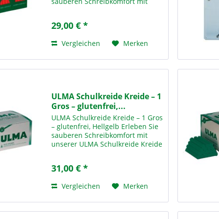
sauberen Schreibkomfort mit
unserer ULMA Super-C-Kreide in
Rot – der idealen Lösung für den
29,00 € *
täglichen Einsatz in Schulen,
Bildungseinrichtungen und...
Vergleichen
Merken
ULMA Schulkreide Kreide – 1
Gros – glutenfrei,...
ULMA Schulkreide Kreide – 1 Gros
– glutenfrei, Hellgelb Erleben Sie
sauberen Schreibkomfort mit
unserer ULMA Schulkreide Kreide
– 1 Gros Hellgelb – der idealen
Lösung für den täglichen Einsatz
31,00 € *
in Schulen,
Bildungseinrichtungen und...
Vergleichen
Merken