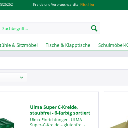
.8326262
Kreide und Verbrauchsartikel
Klick hier
tühle & Sitzmöbel
Tische & Klapptische
Schulmöbel-K
Ulma Super C-Kreide,
staubfrei - 6-farbig sortiert
Ulma-Einrichtungen. ULMA
Super-C-Kreide – glutenfrei -