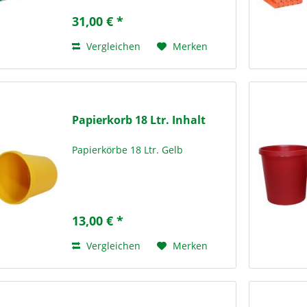
Lösung für den täglichen Einsatz
31,00 € *
in Schulen,
Bildungseinrichtungen und...
Vergleichen
Merken
Papierkorb 18 Ltr. Inhalt
Papierkörbe 18 Ltr. Gelb
13,00 € *
Vergleichen
Merken