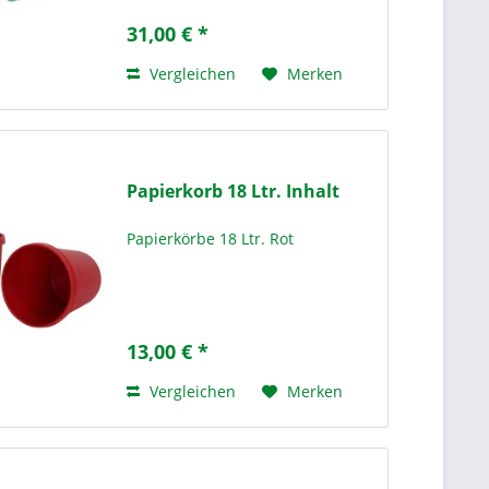
Lösung für den täglichen Einsatz
31,00 € *
in Schulen,
Bildungseinrichtungen und
Vergleichen
Merken
kreativen...
Papierkorb 18 Ltr. Inhalt
Papierkörbe 18 Ltr. Rot
13,00 € *
Vergleichen
Merken