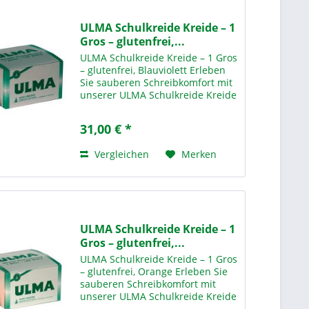
ULMA Schulkreide Kreide – 1
Gros – glutenfrei,...
ULMA Schulkreide Kreide – 1 Gros
– glutenfrei, Blauviolett Erleben
Sie sauberen Schreibkomfort mit
unserer ULMA Schulkreide Kreide
– 1 Gros Blauviolett – der idealen
Lösung für den täglichen Einsatz
31,00 € *
in Schulen,
Bildungseinrichtungen und...
Vergleichen
Merken
ULMA Schulkreide Kreide – 1
Gros – glutenfrei,...
ULMA Schulkreide Kreide – 1 Gros
– glutenfrei, Orange Erleben Sie
sauberen Schreibkomfort mit
unserer ULMA Schulkreide Kreide
– 1 Gros O range – der idealen