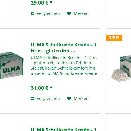
29,00 € *
den täglichen Einsatz in Schulen,
Bildungseinrichtungen und...
Vergleichen
Merken
TIPP!
ULMA Schulkreide Kreide – 1
Gros – glutenfrei,...
ULMA Schulkreide Kreide – 1 Gros
– glutenfrei, Hellbraun Erleben
Sie sauberen Schreibkomfort mit
unserer ULMA Schulkreide Kreide
– 1 Gros Hellbraun – der idealen
Lösung für den täglichen Einsatz
31,00 € *
in Schulen,
Bildungseinrichtungen und...
Vergleichen
Merken
ULMA Schulkreide Kreide – 1