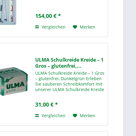
154,00 € *
Vergleichen
Merken
ULMA Schulkreide Kreide – 1
Gros – glutenfrei,...
ULMA Schulkreide Kreide – 1 Gros
– glutenfrei, Dunkelgrün Erleben
Sie sauberen Schreibkomfort mit
unserer ULMA Schulkreide Kreide
– 1 Gros Dunkelgrün – der
idealen Lösung für den täglichen
31,00 € *
Einsatz in Schulen,
Bildungseinrichtungen und...
Vergleichen
Merken