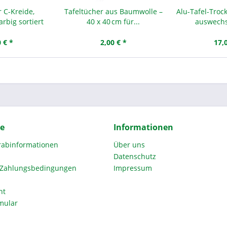
 C-Kreide,
Tafeltücher aus Baumwolle –
Alu-Tafel-Troc
arbig sortiert
40 x 40 cm für...
auswechs
 € *
2,00 € *
17,
ce
Informationen
orabinformationen
Über uns
Datenschutz
 Zahlungsbedingungen
Impressum
ht
mular