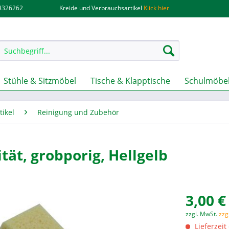
.8326262
Kreide und Verbrauchsartikel
Klick hier
Stühle & Sitzmöbel
Tische & Klapptische
Schulmöbel
ikel
Reinigung und Zubehör
ät, grobporig, Hellgelb
3,00 €
zzgl. MwSt.
zzg
Lieferzeit