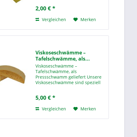
Bildungseinrichtungen. Mit den
2,00 € *
Maßen 16 x 10 x 6 cm liegt er gut
in der Hand und sorgt für eine...
Vergleichen
Merken
Viskoseschwämme –
Tafelschwämme, als...
Viskoseschwämme –
Tafelschwämme, als
Pressschwamm geliefert Unsere
Viskoseschwämme sind speziell
für den Einsatz in Schulen und
Bildungseinrichtungen
5,00 € *
entwickelt. Sie werden als
Pressschwamm geliefert, was sie
Vergleichen
Merken
besonders hygienisch,...