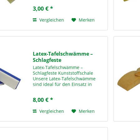
Schulen und
3,00 € *
Bildungseinrichtungen. Mit den
Maßen 16 x 10 x 6 cm liegt er gut
Vergleichen
Merken
in der...
Latex-Tafelschwämme –
Schlagfeste
Kunststoffschale
Latex-Tafelschwämme –
Schlagfeste Kunststoffschale
Unsere Latex-Tafelschwämme
sind ideal für den Einsatz in
Schulen und
Bildungseinrichtungen. Sie
8,00 € *
verfügen über eine schlagfeste
Kunststoffschale und eignen sich
Vergleichen
Merken
ausschließlich für...