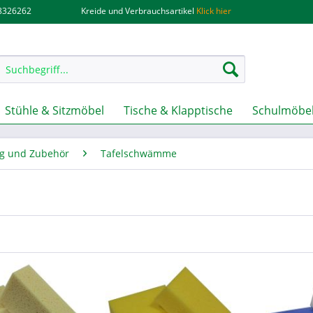
.8326262
Kreide und Verbrauchsartikel
Klick hier
Stühle & Sitzmöbel
Tische & Klapptische
Schulmöbel
g und Zubehör
Tafelschwämme