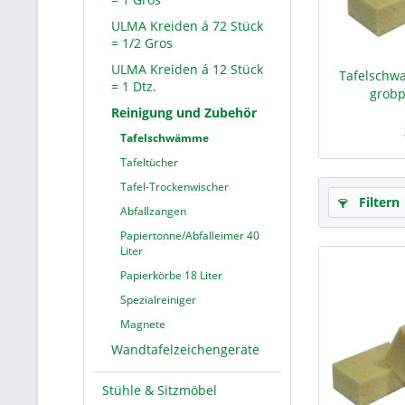
ULMA Kreiden á 72 Stück
= 1/2 Gros
ULMA Kreiden á 12 Stück
Tafelschwa
= 1 Dtz.
grobp
Reinigung und Zubehör
Tafelschwämme
Tafeltücher
Tafel-Trockenwischer
Filtern
Abfallzangen
Papiertonne/Abfalleimer 40
Liter
Papierkörbe 18 Liter
Spezialreiniger
Magnete
Wandtafelzeichengeräte
Stühle & Sitzmöbel