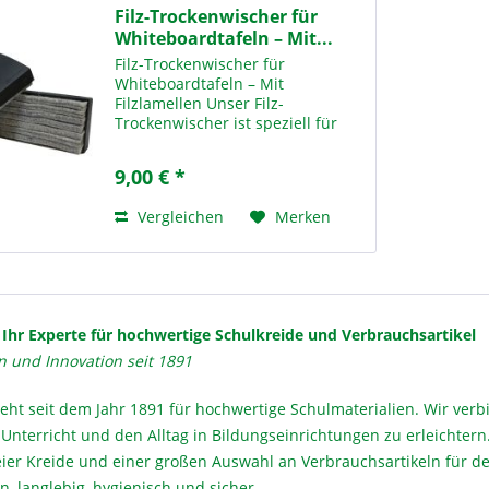
Filz-Trockenwischer für
Whiteboardtafeln – Mit...
Filz-Trockenwischer für
Whiteboardtafeln – Mit
Filzlamellen Unser Filz-
Trockenwischer ist speziell für
die Reinigung von
Whiteboardtafeln konzipiert.
9,00 € *
Dank der schlagfesten
Kunststoffschale und den
Vergleichen
Merken
Filzlamellen lassen sich
Whiteboards...
Ihr Experte für hochwertige Schulkreide und Verbrauchsartikel
n und Innovation seit 1891
eht seit dem Jahr 1891 für hochwertige Schulmaterialien. Wir ver
Unterricht und den Alltag in Bildungseinrichtungen zu erleichtern
ier Kreide und einer großen Auswahl an Verbrauchsartikeln für den
, langlebig, hygienisch und sicher.