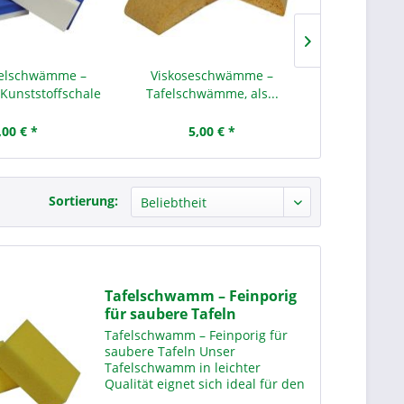
felschwämme –
Viskoseschwämme –
Filz-Trock
 Kunststoffschale
Tafelschwämme, als...
Whiteboardt
,00 € *
5,00 € *
9,
Sortierung:
Tafelschwamm – Feinporig
für saubere Tafeln
Tafelschwamm – Feinporig für
saubere Tafeln Unser
Tafelschwamm in leichter
Qualität eignet sich ideal für den
Einsatz in Schulen und