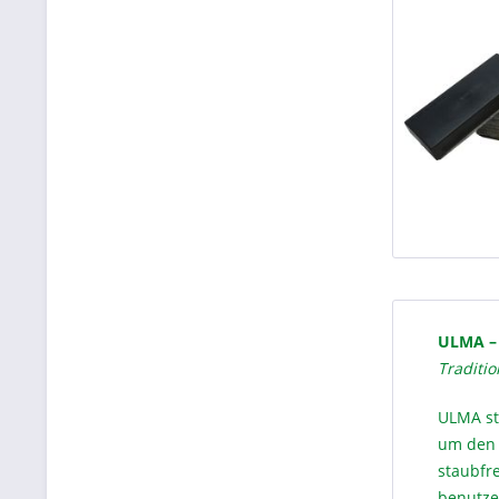
ULMA – 
Traditio
ULMA st
um den 
staubfre
benutzen