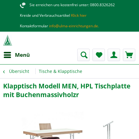
Sie erreichen uns kostenfrei unter: 0800.8326262
Kreide und Verbrauchsartikel
Klick hier
Kontaktformular
info@ulma-einrichtungen.de.
Menü
Übersicht
Tische & Klapptische
Klapptisch Modell MEN, HPL Tischplatte
mit Buchenmassivholzr