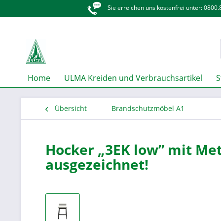
Sie erreichen uns kostenfrei unter: 0800
Home
ULMA Kreiden und Verbrauchsartikel
S
Übersicht
Brandschutzmöbel A1
Hocker „3EK low” mit Meta
ausgezeichnet!