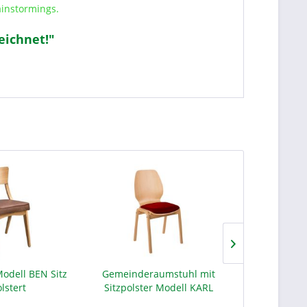
ainstormings.
eichnet!"
Modell BEN Sitz
Gemeinderaumstuhl mit
Klapptisc
lstert
Sitzpolster Modell KARL
Chromge