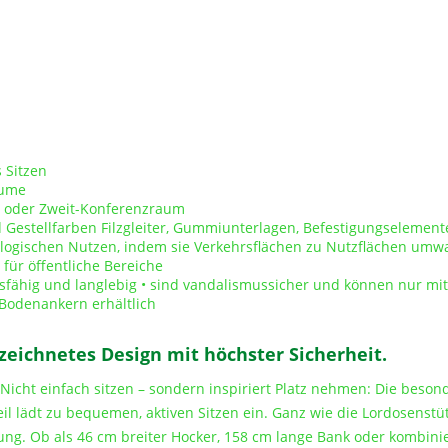
 Sitzen
äume
tz oder Zweit-Konferenzraum
 Gestellfarben Filzgleiter, Gummiunterlagen, Befestigungselement
ogischen Nutzen, indem sie Verkehrsflächen zu Nutzflächen umw
für öffentliche Bereiche
sfähig und langlebig • sind vandalismussicher und können nur m
Bodenankern erhältlich
zeichnetes Design mit höchster Sicherheit.
Nicht einfach sitzen – sondern inspiriert Platz nehmen: Die beson
il lädt zu bequemen, aktiven Sitzen ein. Ganz wie die Lordosenstü
stung. Ob als 46 cm breiter Hocker, 158 cm lange Bank oder kombin