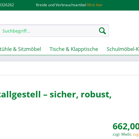
.8326262
Kreide und Verbrauchsartikel
Klick hier
tühle & Sitzmöbel
Tische & Klapptische
Schulmöbel-K
llgestell – sicher, robust,
662,00
zzgl. MwSt.
zzg