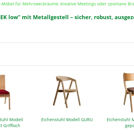
nd-Möbel für Mehrzweckräume, kreative Meetings oder spontane Br
K low” mit Metallgestell – sicher, robust, ausgez
tuhl Modell
Eichenstuhl Modell GURU
Eichenstuhl 
 Griffloch
gepo