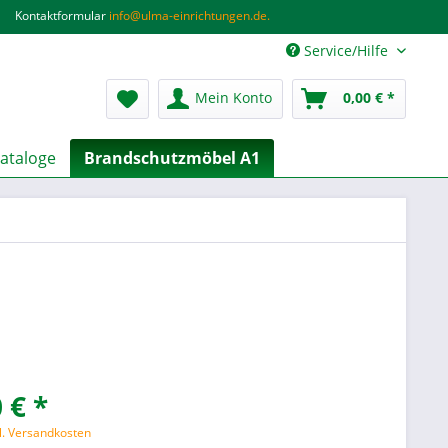
Kontaktformular
info@ulma-einrichtungen.de.
Service/Hilfe
Mein Konto
0,00 € *
ataloge
Brandschutzmöbel A1
 € *
l. Versandkosten